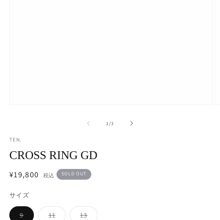
モ
ー
の
1
/
3
ダ
ル
TEN.
で
メ
CROSS RING GD
デ
ィ
通常価格
¥19,800
SOLD OUT
税込
ア
(1)
(2
サイズ
を
開
く
バ
バ
バ
9
11
13