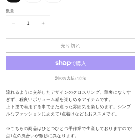
リ
リ
リ
エ
エ
エ
ー
ー
ー
数量
数
シ
シ
シ
ョ
ョ
ョ
量
ン
ン
ン
CROSS
CROSS
は
は
は
売
売
売
RING
RING
り
り
り
GD
GD
切
切
切
れ
れ
れ
売り切れ
の
の
て
て
て
数
数
い
い
い
る
る
る
量
量
か
か
か
販
販
販
を
を
売
売
売
で
で
で
減
増
別のお支払い方法
き
き
き
ら
や
ま
ま
ま
せ
せ
せ
す
す
流れるように交差したデザインのクロスリング。華奢になりす
ん
ん
ん
ぎず、程良いボリューム感を楽しめるアイテムです。
上下逆で着用する事でまた違った雰囲気を楽しめます。シンプ
ルなファッションにあえて1点着けなどもおススメです。
※こちらの商品はひとつひとつ手作業で生産しておりますので1
点1点の風合いが微妙に異なります。