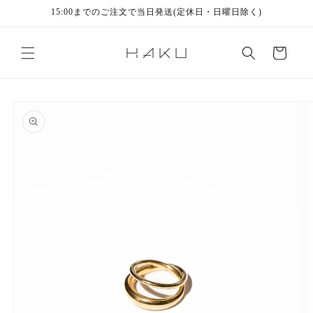
コンテ
15:00までのご注文で当日発送(定休日・日曜日除く)
ンツに
進む
カ
ー
ト
商品情
報にス
キップ